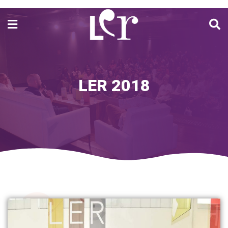
D
Õ
Ç
I
E
E
S
LER 2018