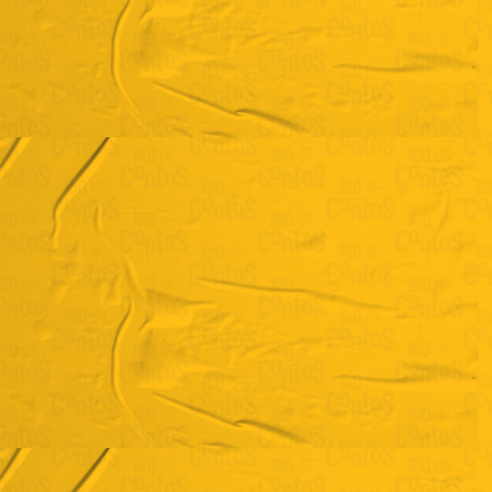
"Canteiro central"
Raysa Blyth
"As três pedras no colar"