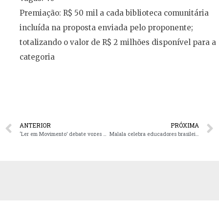
Premiação: R$ 50 mil a cada biblioteca comunitária
incluída na proposta enviada pelo proponente;
totalizando o valor de R$ 2 milhões disponível para a
categoria
ANTERIOR
PRÓXIMA
‘Ler em Movimento’ debate vozes negras e periféricas em Santa Cruz
Malala celebra educadores brasileiros, diz que foi inspirada por Paulo Coelho e que extremismo religioso é ‘desculpa para misoginia’