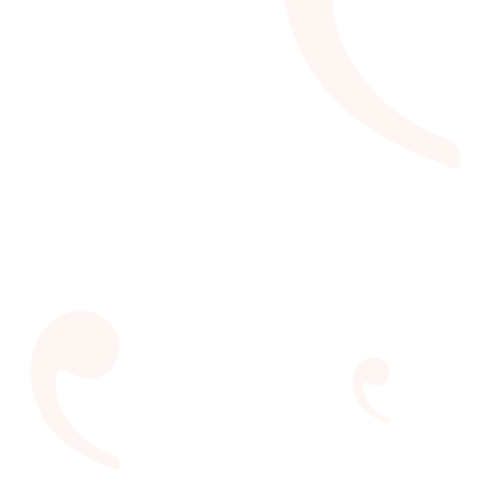
LER 2022
De 09 a 15 de maio o Festival do Leitor esteve
presente no Píer Mauá, nos Armazéns 3, 4 e 5
VEJA MAIS