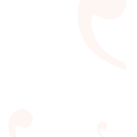
VEJA MAIS
Pré-Estréia LER 2019
A LER 2019 começou com chave de ouro. Abrimos a
temporada literária do ano em um dos mais
importantes teatros brasileiros, recebendo um dos