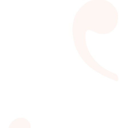
Circuito LER para Va-LER
Ampliando fortemente o acesso às atividades
multiculturais e investindo na formação de novos
leitores.
VEJA MAIS