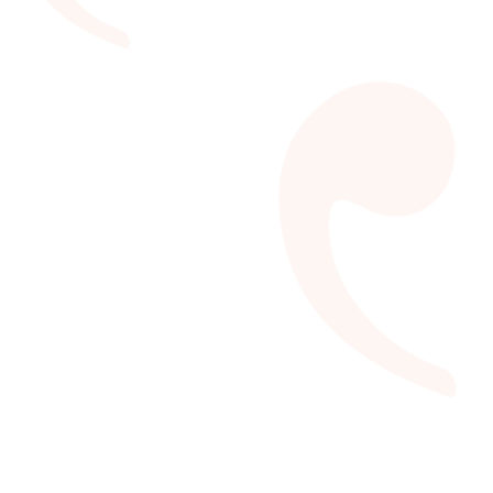
Prêmio Rio de Contos
Um prêmio literário que revela e investe em novos
potenciais da literatura do estado do Rio de Janeiro.
VEJA MAIS