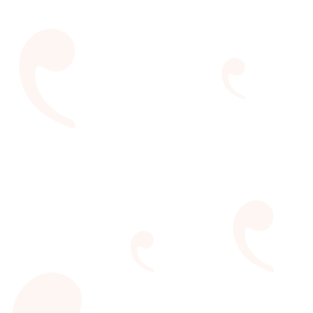
Encontro LER do Educador
Reunindo educadores e mediadores de leitura para
falar da literatura como ponto de apoio da educação,
tecnologia e na formação do leitor.
VEJA MAIS