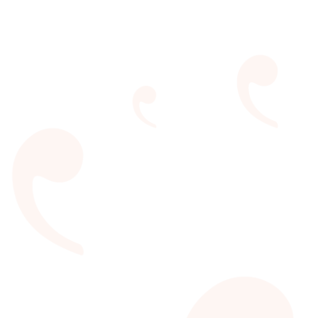
LER 2019
Entre 20 e 24 de novembro de 2019 a Biblioteca
Parque Estadual e o Campo de Santana receberam a 3ª
edição da LER