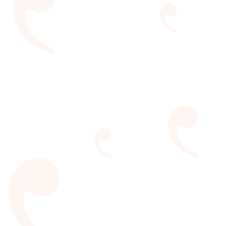
Caleidoscópio da Cultura
Um movimento literário em diversos pontos da cidade,
levando literatura, poesia, cultura e educação
gratuitamente.
VEJA MAIS