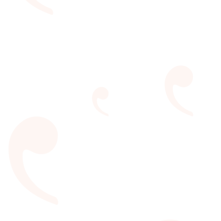
LER Festival do Leitor
O maior festival aberto da cultura. Um encontro de
todas as ideias e expressões para estimular o diálogo
e a criação.
VEJA MAIS