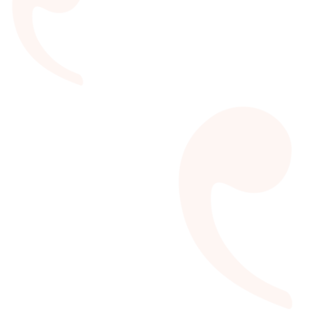
Publicações na LER
Publicações especiais em parceria com o Sesc que
ampliam os horizontes da leitura e do conhecimento.
VEJA MAIS