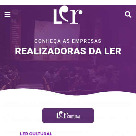
C
O
N
H
E
Ç
A
A
S
E
M
P
R
E
S
A
S
REALIZADORAS DA LER