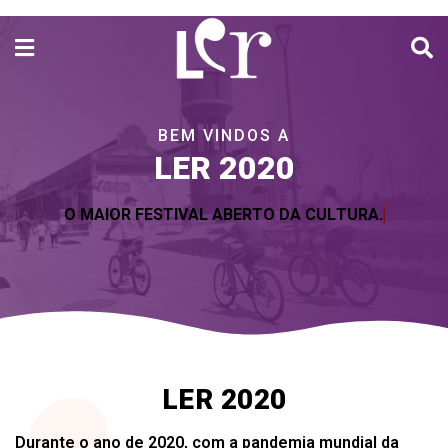
B
E
M
V
I
N
D
O
S
A
LER 2020
O
M
A
I
O
R
F
E
S
T
I
V
A
L
A
B
E
R
T
O
D
A
C
U
L
T
U
R
A
.
LER 2020
Durante o ano de 2020, com a pandemia mundial da