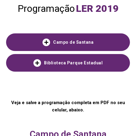
Programação
LER 2019
Campo de Santana
The toggles are working. Please, note, that you have to add
a template to the library in order to be able to display it
Biblioteca Parque Estadual
inside the toggles.
The toggles are working. Please, note, that you have to add
a template to the library in order to be able to display it
inside the toggles.
Veja e salve a programação completa em PDF no seu
celular, abaixo.
Campo de Santana