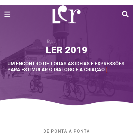
N
V
D
O
M
I
E
B
S
A
LER 2019
U
M
E
N
C
O
N
T
R
O
D
E
T
O
D
A
S
A
S
I
D
E
I
A
S
E
E
X
P
R
E
S
S
Õ
E
S
P
A
R
A
E
S
T
I
M
U
L
A
R
O
D
I
A
L
O
G
O
E
A
C
R
I
A
Ç
Ã
O
.
DE PONTA A PONTA